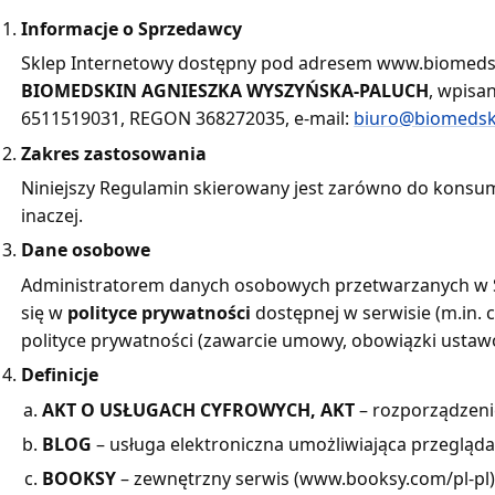
Informacje o Sprzedawcy
Sklep Internetowy dostępny pod adresem www.biomedsk
BIOMEDSKIN AGNIESZKA WYSZYŃSKA-PALUCH
, wpisa
6511519031, REGON 368272035, e-mail:
biuro@biomedsk
Zakres zastosowania
Niniejszy Regulamin skierowany jest zarówno do konsum
inaczej.
Dane osobowe
Administratorem danych osobowych przetwarzanych w Sk
się w
polityce prywatności
dostępnej w serwisie (m.in. 
polityce prywatności (zawarcie umowy, obowiązki ustaw
Definicje
AKT O USŁUGACH CYFROWYCH, AKT
– rozporządzenie 
BLOG
– usługa elektroniczna umożliwiająca przegląd
BOOKSY
– zewnętrzny serwis (www.booksy.com/pl-pl)